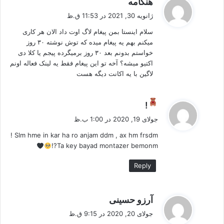
هنگامه
ف
ژانویه 30, 2021 در 11:53 ق.ظ
ت
سلام اینستا بمن پیغام لاگ اوت داد الان هر کاری
:
میکنم بهم یه پیغام میده که توش نوشته ۳۰ روز
خواستم بدونم بعد ۳۰ روز برمیگرده پیجم یا کلا دی
اکتیو میشه؟ آخه تو این پیغام فقط یه لینک فعاله اونم
لاگین با یه اکانت دیگه هست
گ
!
ف
جولای 19, 2020 در 1:00 ب.ظ
ت
Slm hme in kar ha ro anjam ddm , ax hm frsdm !
:
Ta key bayad montazer bemonm?!
Reply
گ
آرزو حسینی
ف
جولای 20, 2020 در 9:15 ق.ظ
ت