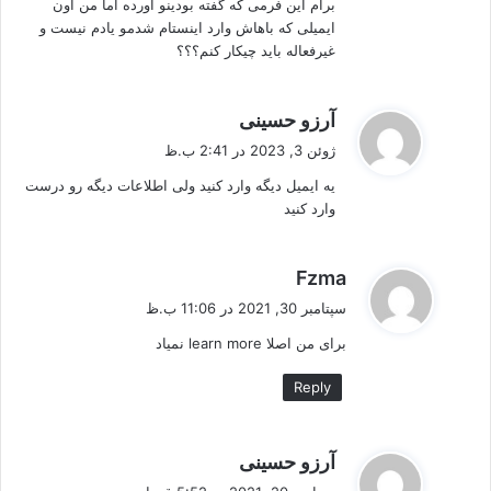
برام این فرمی که گفته بودینو اورده اما من اون
ایمیلی که باهاش وارد اینستام شدمو یادم نیست و
غیرفعاله باید چیکار کنم؟؟؟
گ
آرزو حسینی
ف
ژوئن 3, 2023 در 2:41 ب.ظ
ت
یه ایمیل دیگه وارد کنید ولی اطلاعات دیگه رو درست
:
وارد کنید
گ
Fzma
ف
سپتامبر 30, 2021 در 11:06 ب.ظ
ت
برای من اصلا learn more نمیاد
:
Reply
گ
آرزو حسینی
ف