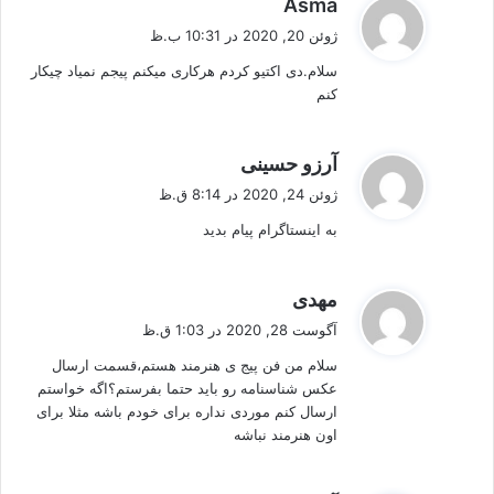
گ
Asma
ف
ژوئن 20, 2020 در 10:31 ب.ظ
ت
سلام.دی اکتیو کردم هرکاری میکنم پیجم نمیاد چیکار
:
کنم
گ
آرزو حسینی
ف
ژوئن 24, 2020 در 8:14 ق.ظ
ت
به اینستاگرام پیام بدید
:
گ
مهدی
ف
آگوست 28, 2020 در 1:03 ق.ظ
ت
سلام من فن پیج ی هنرمند هستم،قسمت ارسال
:
عکس شناسنامه رو باید حتما بفرستم؟اگه خواستم
ارسال کنم موردی نداره برای خودم باشه مثلا برای
اون هنرمند نباشه