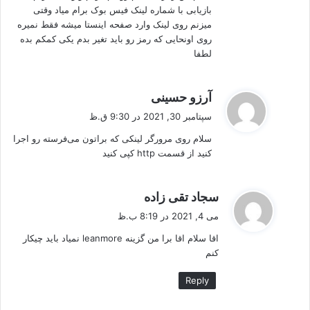
بازیابی با شماره لینک فیس بوک برام میاد وقتی
میزنم روی لینک وارد صفحه اینستا میشه فقط نمیره
روی اونحایی که رمز رو باید تغیر بدم یکی کمکم بده
لطفا
گ
آرزو حسینی
ف
سپتامبر 30, 2021 در 9:30 ق.ظ
ت
سلام روی مرورگر لینکی که براتون می‌فرسته رو اجرا
:
کنید از قسمت http کپی کنید
گ
سجاد تقی زاده
ف
می 4, 2021 در 8:19 ب.ظ
ت
اقا سلام اقا برا من گزینه leanmore نمیاد باید چیکار
:
کنم
Reply