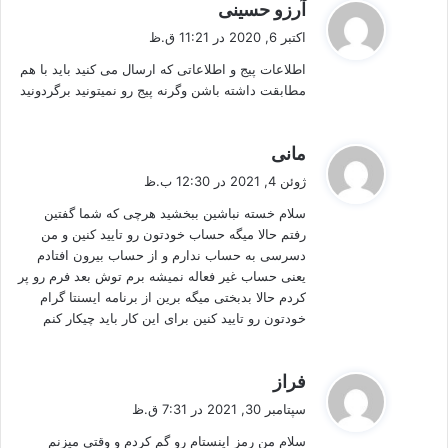
گ
آرزو حسینی
ف
اکتبر 6, 2020 در 11:21 ق.ظ
ت
اطلاعات پیج و اطلاعاتی که ارسال می کنید باید با هم
:
مطابقت داشته باشن وگرنه پیج رو نمیتونید برگردونید
گ
مانی
ف
ژوئن 4, 2021 در 12:30 ب.ظ
ت
سلام خسته نباشین ببخشید هرچی که شما گفتین
:
رفتم حالا میگه حساب خودتون رو تایید کنین و من
دسرسی به حساب ندارم و از حساب بیرون افتادم
یعنی حساب غیر فعاله نمیشه برم توش بعد فرم رو پر
کردم حالا بدبختی میگه برین از برنامه ایسنتا گرام
خودتون رو تایید کنین برای این کار باید چیکار کنم
گ
فراز
ف
سپتامبر 30, 2021 در 7:31 ق.ظ
ت
سلام من رمز اینستام رو گم کردم و وقتی میزنم
: