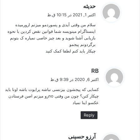
گ
حدیثه
ف
اکتبر 1, 2021 در 10:15 ق.ظ
ت
سلام من وقتی آیدی و پسوردمو میزنم ارورمیده
:
اینستاگرام مینویسه شما قوانین نقض کردین با نحوه
بازیابی آشنا شوید و بعد چیز خاصی نمیاره ک بتونم
برگردونم پیجمو
چیکار باید کنم لطفا کمک کنید
گ
RB
ف
اکتبر 6, 2020 در 9:39 ق.ظ
ت
کسایی که پیجشون بیزنسی نباشه پرایوت باشه اونا باید
:
چیکار کنن؟ چون من وقتی noرو میزنم اصن فرستادن
عکسو اینا نمیاد
Reply
گ
آرزو حسینی