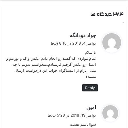
‫۳۸۴ دیدگاه ها
گ
جواد دودانگه
ف
نوامبر 4, 2018 در 8:16 ق.ظ
ت
با سلام
:
تمام مواردی که گفتید رو انجام دادم عکس و کد و یوزنیم و
ایمیل رو عکس گرفتم فرستادم.میخواستم بدونم تا چه
مدتی برام از اینستاگرام جواب این درخواست ارسال
میشه؟
Reply
گ
امین
ف
نوامبر 19, 2018 در 5:28 ب.ظ
ت
سوال منم هست
: