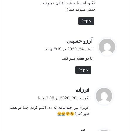
لاگین اینستا میشه اتفاقی نمیوفته.
چیکار میتوتم کنم؟
Reply
گ
آرزو حسینی
ف
ژوئن 24, 2020 در 8:19 ق.ظ
ت
تا دو هفته صبر کنید
:
Reply
گ
فرزانه
ف
آگوست 20, 2020 در 3:08 ق.ظ
ت
عزیزم من چند ماهه که دی اکتیو کردم چنتا دو هفته
:
صبر کنم؟
گ