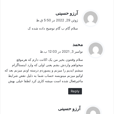
گ
آرزو حسینی
ف
ژوئن 29, 2022 در 5:50 ق.ظ
ت
سلام گام ب گام توضیح داده شده ک
:
گ
محمد
ف
نوامبر 3, 2021 در 12:03 ب.ظ
ت
سلام وقتتون بخیر من یک اکانت دارم که هرموقع
:
میخواهم واردش بشم یعنی اولی که وارد اینستاگرام
میشم ایدیم را میزنم و پسوردم درسته اونم میزنم بعد که
اوکیو میزنم مینویسه حساب شما به دلیل نقض شرایط
ماغیرفعال شده است میشه کاری کرد لطفا خیلی بهش
Reply
گ
آرزو حسینی
ف