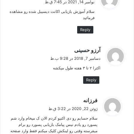
نوامبر 14, 2021 در 7:45 ق.ظ
ت
سلام آموزش بازیابی اکانت دیسیبل شده رو مشاهده
:
فرمائید
Reply
گ
آرزو حسینی
ف
دسامبر 7, 2018 در 9:28 ب.ظ
ت
اکثرا ۲ تا ۳ هفته طول میکشه
:
Reply
گ
فرزانه
ف
ژوئن 22, 2020 در 3:22 ق.ظ
ت
سلام حسابم رو دی اکتیو کردم الان ک میخام وارد شم
:
پسورد رو یادم نیس پیامک بازیابی پسورد رو برام
میفرسته وقتی رو لینکش کلیک میکنم فقط وارد صفحه