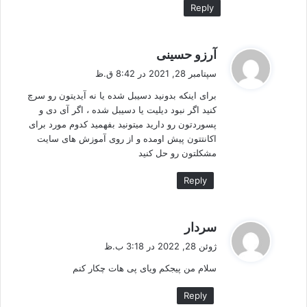
Reply
گ
آرزو حسینی
ف
سپتامبر 28, 2021 در 8:42 ق.ظ
ت
برای اینکه بدونید دسیبل شده یا نه آیدیتون رو سرچ
:
کنید اگر نبود دیلیت یا دسیبل شده ، اگر آی دی و
پسوردتون رو دارید میتونید بفهمید کدوم مورد برای
اکانتتون پیش اومده و از روی آموزش های سایت
مشکلتون رو حل کنید
Reply
گ
سردار
ف
ژوئن 28, 2022 در 3:18 ب.ظ
ت
سلام من پیجکم ویای پی هات چکار کنم
:
Reply