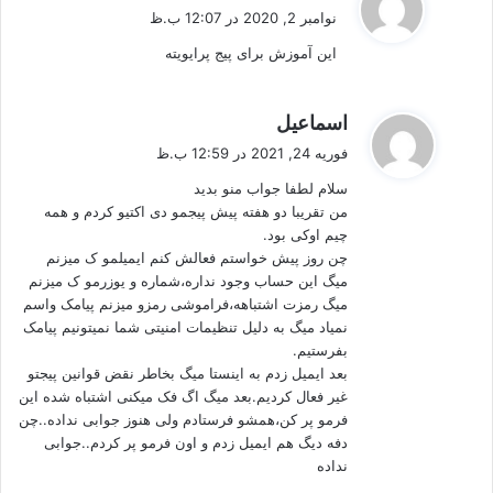
ف
نوامبر 2, 2020 در 12:07 ب.ظ
ت
این آموزش برای پیج پرایویته
:
گ
اسماعیل
ف
فوریه 24, 2021 در 12:59 ب.ظ
ت
سلام لطفا جواب منو بدید
:
من تقریبا دو هفته پیش پیجمو دی اکتیو کردم و همه
چیم اوکی بود.
چن روز پیش خواستم فعالش کنم ایمیلمو ک میزنم
میگ این حساب وجود نداره،شماره و یوزرمو ک میزنم
میگ رمزت اشتباهه،فراموشی رمزو میزنم پیامک واسم
نمیاد میگ به دلیل تنظیمات امنیتی شما نمیتونیم پیامک
بفرستیم.
بعد ایمیل زدم به اینستا میگ بخاطر نقض قوانین پیجتو
غیر فعال کردیم.بعد میگ اگ فک میکنی اشتباه شده این
فرمو پر کن،همشو فرستادم ولی هنوز جوابی نداده..چن
دفه دیگ هم ایمیل زدم و اون فرمو پر کردم..جوابی
نداده