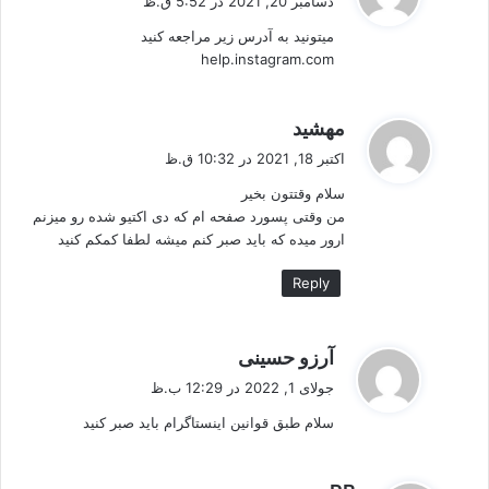
دسامبر 20, 2021 در 5:52 ق.ظ
ت
میتونید به آدرس زیر مراجعه کنید
:
help.instagram.com
گ
مهشید
ف
اکتبر 18, 2021 در 10:32 ق.ظ
ت
سلام وقتتون بخیر
:
من وقتی پسورد صفحه ام که دی اکتیو شده رو میزنم
ارور میده که باید صبر کنم میشه لطفا کمکم کنید
Reply
گ
آرزو حسینی
ف
جولای 1, 2022 در 12:29 ب.ظ
ت
سلام طبق قوانین اینستاگرام باید صبر کنید
:
گ