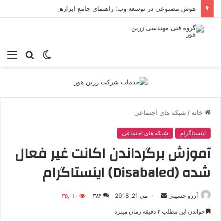
هوش مصنوعی در توسعه وب: راهنمای جامع ابزارهای تحول‌آفرین برای برنامه‌نویسان
تغییر
جستجو
منو
پوسته
برای
خانه
/
شبکه های اجتماعی
اینستاگرام
شبکه های اجتماعی
آموزش برگرداندن اکانت غیر فعال
شده (Disabaled) اینستاگرام
ارسال
آرزو حسینی
می 21, 2018
۳۸۴
۳۵,۰۱۰
ایمیل
خواندن این مطلب ۴ دقیقه زمان میبرد