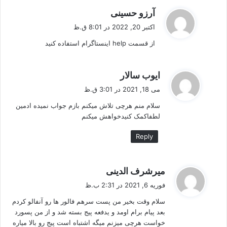
گ
آرزو حسینی
ف
اکتبر 20, 2022 در 8:01 ق.ظ
ت
از قسمت help اینستاگرام استفاده کنید
:
گ
ایوب سالار
ف
می 18, 2021 در 3:01 ق.ظ
ت
سلام منم هرچی تلاش میکنم بازم جواب نمیده ادمین
:
لطفاکمک کنیدخواهش میکنم
Reply
گ
میرشرف الدینی
ف
فوریه 6, 2021 در 2:31 ب.ظ
ت
سلام وقت بخیر من پست سرهم فالور ها رو آنفالو کردم
:
بعد پیام برام اومد و یدفعه پیج بسته شد و از من پسورد
خواست هرچی میزنم میگه اشتباه است پیج رو بالا میاره