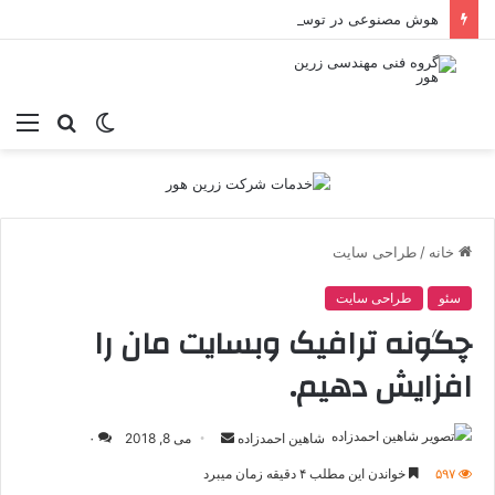
هوش مصنوعی در توسعه وب: راهنمای جامع ابزارهای تحول‌آفرین برای برنامه‌نویسان
تغییر
جستجو
منو
پوسته
برای
خانه
/
طراحی سایت
سئو
طراحی سایت
چگونه ترافیک وبسایت مان را
افزایش دهیم.
ارسال
شاهین احمدزاده
می 8, 2018
۰
ایمیل
۵۹۷
خواندن این مطلب ۴ دقیقه زمان میبرد