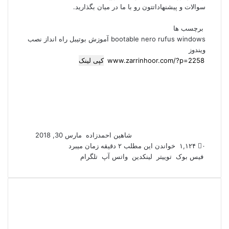
سوالات و پیشنهاداتتون رو با ما در میان بگذارید.
برچسب ها
windows
rufus
nero
bootable
آموزش
بوتیبل
راه انداز
نصب
ویندوز
کپی لینک
ارسال
ایمیل
شاهین احمدزاده
مارس 30, 2018
۰
۱,۱۲۴
خواندن این مطلب ۲ دقیقه زمان میبرد
فیس بوک
توییتر
لینکدین
واتس آپ
تلگرام