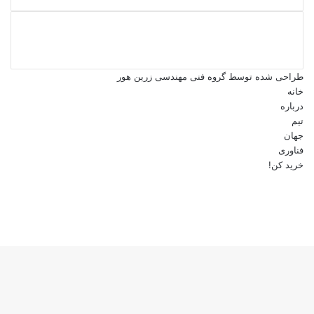
طراحی شده توسط گروه فنی مهندسی زرین هور
خانه
درباره
تیم
جهان
فناوری
خرید کن!
فیس
بوک
توییتر
یوتیوب
اینستاگرام
کمه
ازگشت
ه
الا