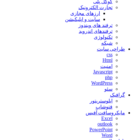
گوگل پلی
تجارت الکترونیک
ارزهای مجازی
سایت و اپلیکیشن
ترفند های ویندوز
ترفندهای اندروید
تکنولوژی
شبکه
طراحی سایت
css
Html
امنیت
Javascript
php
WordPress
سئو
گرافیک
ایلوستریتور
فتوشاپ
مایکروسافت آفیس
Excel
outlook
PowerPoint
Word