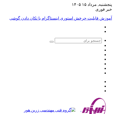
پنجشنبه, مرداد ۱۵ ۱۴۰۵
خبر فوری
آموزش قابلیت چرخش استوری اینستاگرام با تکان دادن گوشی
جستجو
تغییر
برای
سایدبار
پوسته
نوشته
اینستاگرام
تصادفی
یوتیوب
توییتر
فیس
بوک
منو
جستجو
تغییر
برای
پوسته