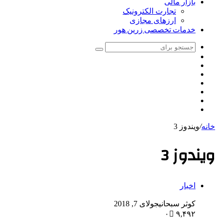
بازار مالی
تجارت الکترونیک
ارزهای مجازی
خدمات تخصصی زرین هور
جستجو
تغییر
برای
سایدبار
پوسته
نوشته
اینستاگرام
تصادفی
یوتیوب
توییتر
فیس
بوک
خانه
/
ویندوز 3
ویندوز 3
اخبار
کوثر سبحانی
جولای 7, 2018
۰
۹,۴۹۲