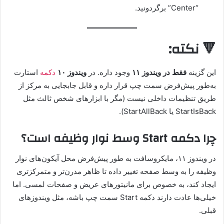
“Center” برگردونید.
🔻 نکته:
این گزینه
فقط در ویندوز ۱۱
وجود داره. در
ویندوز ۱۰
دکمه
استارت
به‌طور پیش‌فرض سمت چپ قرار داره و قابل جابجایی به مرکز از
طریق تنظیمات داخلی نیست (مگر با ابزارهای شخص ثالث مثل
StartIsBack یا StartAllBack).
چرا دکمه Start وسط نوار وظیفه است؟
در ویندوز ۱۱، مایکروسافت به طور پیش‌فرض محل آیکون‌های نوار
وظیفه را به وسط صفحه تغییر داده تا ظاهر مدرن‌تر و متمرکزتری
ایجاد کند، به خصوص برای مانیتورهای عریض و صفحات لمسی. اما
خیلی‌ها عادت دارند دکمه Start سمت چپ باشه، مثل ویندوزهای
قبلی.