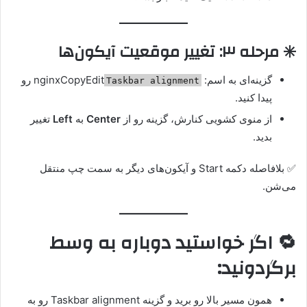
✳️ مرحله ۳: تغییر موقعیت آیکون‌ها
گزینه‌ای به اسم: nginxCopyEdit
رو
Taskbar alignment
پیدا کنید.
از منوی کشویی کنارش، گزینه رو از
Center
به
Left
تغییر
بدید.
✅ بلافاصله دکمه Start و آیکون‌های دیگر به سمت چپ منتقل
می‌شن.
🔁 اگر خواستید دوباره به وسط
برگردونید:
همون مسیر بالا رو برید و گزینه Taskbar alignment رو به