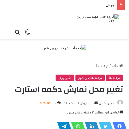
هوش مصنوعی در توسعه وب: راهنمای جامع ابزارهای تحول‌آفرین برای برنامه‌نویسان
تغییر
جستجو
منو
پوسته
برای
خانه
/
ترفند ها
ترفند ها
ترفند های ویندوز
تکنولوژی
تغییر محل نمایش دکمه استارت
ارسال
سمیرا خانی
ژوئن 30, 2025
۰
575
ایمیل
خواندن این مطلب ۲ دقیقه زمان میبرد