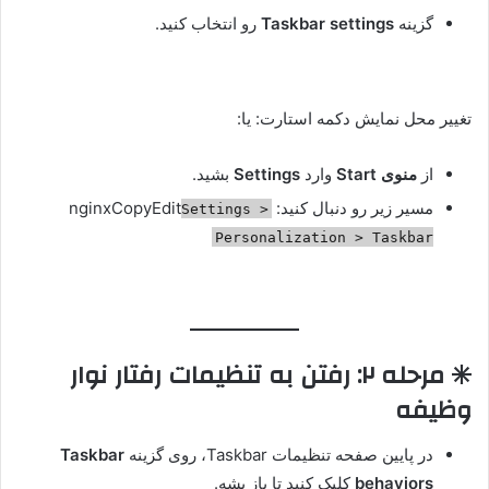
گزینه
Taskbar settings
رو انتخاب کنید.
تغییر محل نمایش دکمه استارت: یا:
از
منوی Start
وارد
Settings
بشید.
مسیر زیر رو دنبال کنید: nginxCopyEdit
Settings >
Personalization > Taskbar
✳️ مرحله ۲: رفتن به تنظیمات رفتار نوار
وظیفه
در پایین صفحه تنظیمات Taskbar، روی گزینه
Taskbar
behaviors
کلیک کنید تا باز بشه.