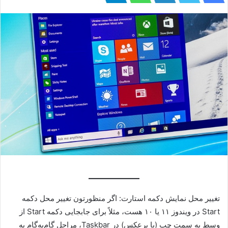
تغییر محل نمایش دکمه استارت: اگر منظورتون تغییر محل دکمه
Start در ویندوز ۱۱ یا ۱۰ هست، مثلاً برای جابجایی دکمه Start از
وسط به سمت چپ (یا برعکس) در Taskbar، مراحل گام‌به‌گام به