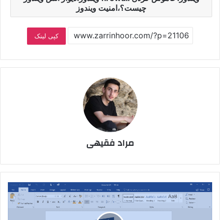
چیست؟،امنیت ویندوز
کپی لینک
مراد فقیهی