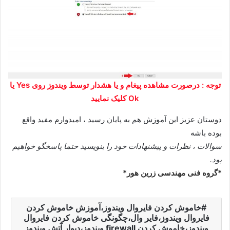
توجه : درصورت مشاهده پیغام و یا هشدار توسط ویندوز روی Yes یا
Ok کلیک نمایید
دوستان عزیز این آموزش هم به پایان رسید ، امیدوارم مفید واقع
بوده باشه
سوالات ، نظرات و پیشنهادات خود را بنویسید حتما پاسخگو خواهیم
بود.
*گروه فنی مهندسی زرین هور*
خاموش کردن فایروال ویندوز،آموزش خاموش کردن
فایروال ویندوز،فایر وال،چگونگی خاموش کردن فایروال
ویندوز،خاموش کردن firewall ویندوز،دیوار آتش ویندوز