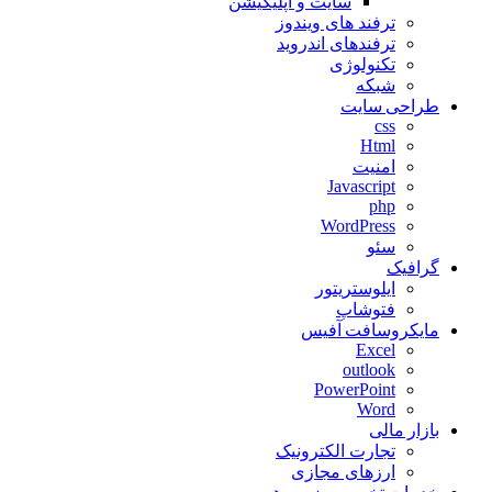
سایت و اپلیکیشن
ترفند های ویندوز
ترفندهای اندروید
تکنولوژی
شبکه
طراحی سایت
css
Html
امنیت
Javascript
php
WordPress
سئو
گرافیک
ایلوستریتور
فتوشاپ
مایکروسافت آفیس
Excel
outlook
PowerPoint
Word
بازار مالی
تجارت الکترونیک
ارزهای مجازی