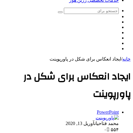
خدمات تخصصی زرین هور
جستجو
تغییر
برای
سایدبار
پوسته
نوشته
اینستاگرام
تصادفی
یوتیوب
توییتر
فیس
بوک
خانه
/
ایجاد انعکاس برای شکل در پاورپوینت
ایجاد انعکاس برای شکل در
پاورپوینت
PowerPoint
محمد فتاحیان
آوریل 13, 2020
۰
۵۵۴