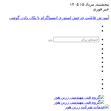
پنجشنبه, مرداد ۱۵ ۱۴۰۵
خبر فوری
آموزش قابلیت چرخش استوری اینستاگرام با تکان دادن گوشی
جستجو
تغییر
برای
سایدبار
پوسته
نوشته
اینستاگرام
تصادفی
یوتیوب
توییتر
فیس
بوک
منو
جستجو
تغییر
برای
پوسته