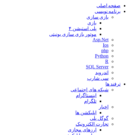
صفحه اصلی
برنامه نویسی
بازی سازی
بازی
پلی استیشن ۴
موتور بازی سازی یونیتی
Asp.Net
Ios
php
Python
R
SQL Server
اندروید
سی شارپ
ترفند ها
شبکه های اجتماعی
اینستاگرام
تلگرام
اخبار
اپلیکشن ها
گوگل پلی
تجارت الکترونیک
ارزهای مجازی