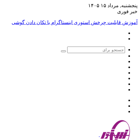
پنجشنبه, مرداد ۱۵ ۱۴۰۵
خبر فوری
آموزش قابلیت چرخش استوری اینستاگرام با تکان دادن گوشی
جستجو
تغییر
برای
سایدبار
پوسته
نوشته
اینستاگرام
تصادفی
یوتیوب
توییتر
فیس
بوک
منو
جستجو
تغییر
برای
پوسته