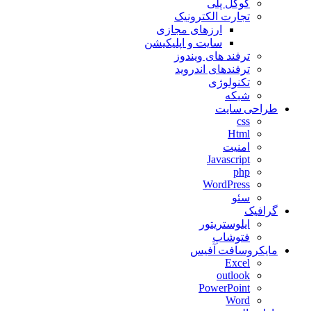
گوگل پلی
تجارت الکترونیک
ارزهای مجازی
سایت و اپلیکیشن
ترفند های ویندوز
ترفندهای اندروید
تکنولوژی
شبکه
طراحی سایت
css
Html
امنیت
Javascript
php
WordPress
سئو
گرافیک
ایلوستریتور
فتوشاپ
مایکروسافت آفیس
Excel
outlook
PowerPoint
Word