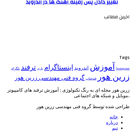
تغییر دادن پس زمینه آهنگ ها در آندروید
اخرین مطالب
Tags
آموزش
ترفند
اینستاگرام
اندروید
تلگرام
Instagram
بازی
زرین هور
گروه فنی مهندسی زرین هور
فتوشاپ
زرین هور مجله ای به رنگ تکنولوژی ; آموزش ترفند های کامپیوتر
،موبایل و شبکه های اجتماعی
طراحی شده توسط گروه فنی مهندسی زرین هور
خانه
درباره
تیم