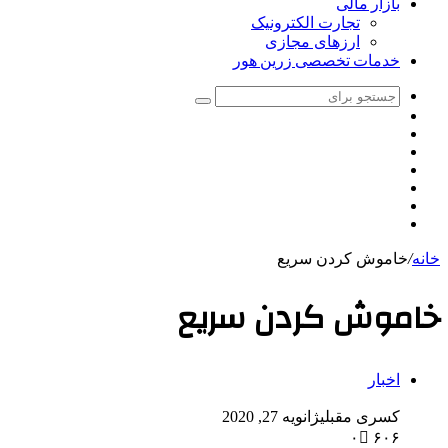
بازار مالی
تجارت الکترونیک
ارزهای مجازی
خدمات تخصصی زرین هور
جستجو
تغییر
برای
سایدبار
پوسته
نوشته
اینستاگرام
تصادفی
یوتیوب
توییتر
فیس
بوک
خانه
/
خاموش کردن سریع
خاموش کردن سریع
اخبار
کسری مقبلی
ژانویه 27, 2020
۰
۶۰۶