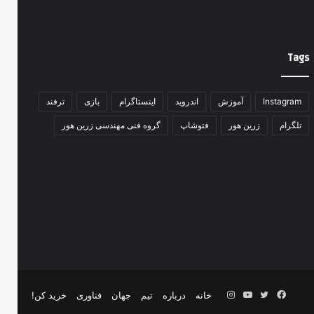
Tags
Instagram
آموزش
اندروید
اینستاگرام
بازی
ترفند
تلگرام
زرین هور
فتوشاپ
گروه فنی مهندسی زرین هور
فیس
توییتر
یوتیوب
اینستاگرام
خانه
درباره
تیم
جهان
فناوری
خرید کن!
بوک