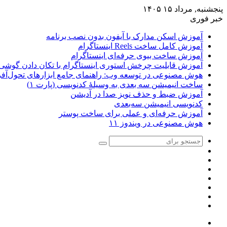
پنجشنبه, مرداد ۱۵ ۱۴۰۵
خبر فوری
آموزش اسکن مدارک با آیفون بدون نصب برنامه
آموزش کامل ساخت Reels اینستاگرام
آموزش ساخت بیوی حرفه‌ای اینستاگرام
آموزش قابلیت چرخش استوری اینستاگرام با تکان دادن گوشی
هوش مصنوعی در توسعه وب: راهنمای جامع ابزارهای تحول‌آفری
ساخت انیمیشن سه بعدی به وسیلۀ کدنویسی (پارت ۱)
آموزش ضبط و حذف نویز صدا در آدیشن
کدنویسی انیمیشن سه‌بعدی
آموزش حرفه‌ای و عملی برای ساخت پوستر
هوش مصنوعی در ویندوز ۱۱
جستجو
تغییر
برای
سایدبار
پوسته
نوشته
اینستاگرام
تصادفی
یوتیوب
توییتر
فیس
بوک
منو