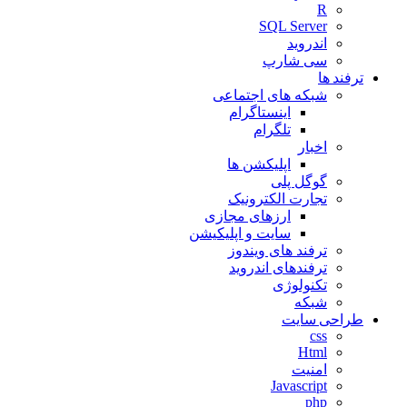
R
SQL Server
اندروید
سی شارپ
ترفند ها
شبکه های اجتماعی
اینستاگرام
تلگرام
اخبار
اپلیکشن ها
گوگل پلی
تجارت الکترونیک
ارزهای مجازی
سایت و اپلیکیشن
ترفند های ویندوز
ترفندهای اندروید
تکنولوژی
شبکه
طراحی سایت
css
Html
امنیت
Javascript
php