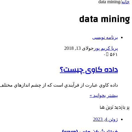
خانه
/
data mining
data mining
برنامه نویسی
پریا کریم پور
جولای 13, 2018
۰
۵۶۱
داده کاوی چیست؟
داده كاوي عبارت از فرآيندي است كه از چشم اندازهاي مختلف ب
بیشتر بخوانید »
پر بازدید ترین ها
ژوئن 4, 2023