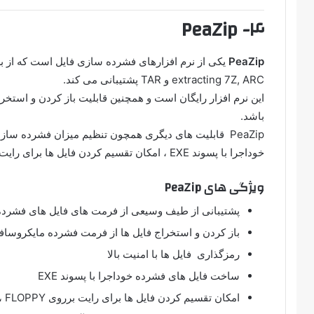
۴- PeaZip
PeaZip
extracting 7Z, ARC و TAR پشتیبانی می کند.
باشد.
PeaZip قابلیت های دیگری همچون تنظیم میزان فشرده سا
خوداجرا با پسوند EXE ، امکان تقسیم کردن فایل ها برای رایت برروی CD، DVD، FLOPPY و EMAIL را دارا می باشد.
ویژگی های PeaZip
پشتیبانی از طیف وسیعی از فرمت های فایل های فشرده: ZIP, 7Z, ARC, self-extracting 7Z, ARC و 
باز کردن و استخراج فایل ها از فرمت فشرده مایکروسافت 
رمزگذاری فایل ها با امنیت بالا
ساخت فایل های فشرده خوداجرا با پسوند EXE
امکان تقسیم کردن فایل ها برای رایت برروی CD ، DVD ، FLOPPY