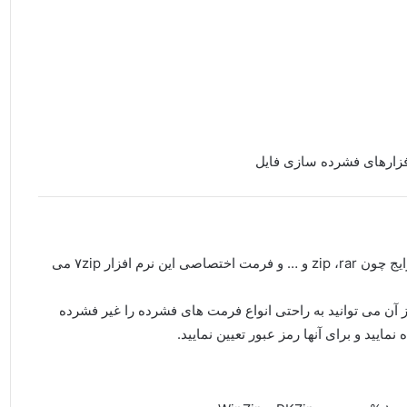
نرم افزار۷zip ابزاری برای فشرده سازی فایل در فرمت های رایج چون zip ،rar و … و فرمت اختصاصی این نرم افزار ۷zip می
ز آن می توانید به راحتی انواع فرمت های فشرده را غیر فشرده
یید و برای آنها رمز عبور تعیین نمایید.