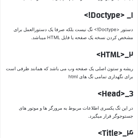
۱_ <Doctype!>
دستور <Doctype!> تگ نیست بلکه صرفا یک دستورالعمل برای
مشخص کردن نسخه یک صفحه یا فایل HTML میباشد.
۲_<HTML>
ریشه و ستون اصلی یک صفحه وب می باشد که همانند ظرفی است
برای نگهداری تمامی تگ های html
3_<Head>
در این تگ یکسری اطلاعات مربوط به مرورگر ها و موتور های
جستوجوگر قرار میگیرد.
۴_<Title>