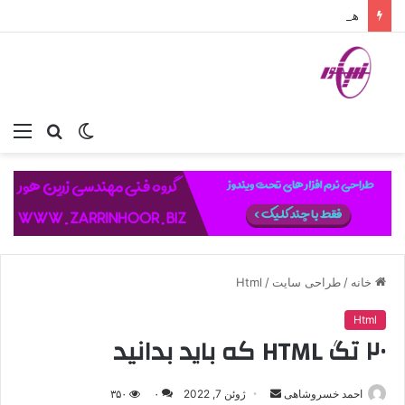
هوش مصنوعی در توسعه وب: راهنمای جامع ابزارهای تحول‌آفرین برای برنامه‌نویسان
تغییر
جستجو
منو
پوسته
برای
خانه
/
طراحی سایت
/
Html
Html
۲۰ تگ HTML که باید بدانید
ارسال
احمد خسروشاهی
ژوئن 7, 2022
۰
۳۵۰