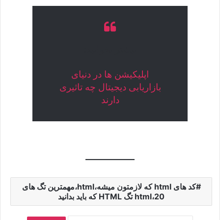
بیشتر بخوانید:
اپلیکیشن ها در دنیای
بازاریابی دیجیتال چه تاثیری
دارند
کد های html که لازمتون میشه،html،مهمترین تگ های
html،20 تگ HTML که باید بدانید