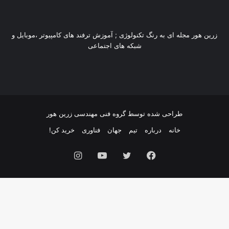
زرین هور مجله ای به رنگ تکنولوژی ; آموزش ترفند های کامپیوتر ،موبایل و
شبکه های اجتماعی
طراحی شده توسط گروه فنی مهندسی زرین هور
خانه
درباره
تیم
جهان
فناوری
خرید کن!
فیس
توییتر
یوتیوب
اینستاگرام
بوک